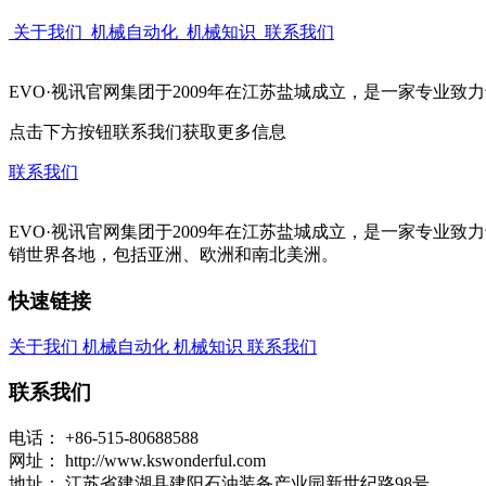
关于我们
机械自动化
机械知识
联系我们
EVO·视讯官网集团于2009年在江苏盐城成立，是一家专业
点击下方按钮联系我们获取更多信息
联系我们
EVO·视讯官网集团于2009年在江苏盐城成立，是一家专
销世界各地，包括亚洲、欧洲和南北美洲。
快速链接
关于我们
机械自动化
机械知识
联系我们
联系我们
电话：
+86-515-80688588
网址：
http://www.kswonderful.com
地址：
江苏省建湖县建阳石油装备产业园新世纪路98号