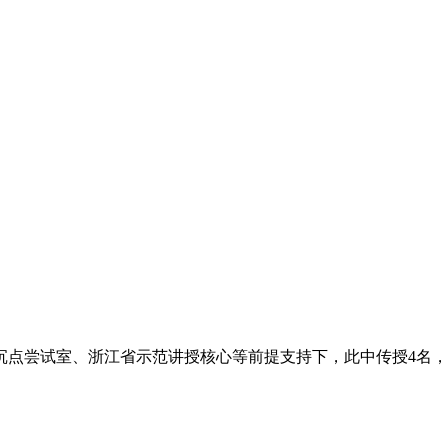
点尝试室、浙江省示范讲授核心等前提支持下，此中传授4名，次