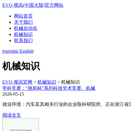
EVO·视讯(中国大陆)官方网站
网站首页
关于我们
机械自动化
机械知识
联系我们
translate
English
机械知识
EVO·视讯官网
>
机械知识
>
机械知识
学科竞赛：“挑和杯”系列科技学术竞赛、机械
2026-05-15
就业环境：汽车及其相关行业的企业取科研院所。正在浙江省沉
阅读全文