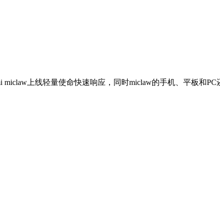
i miclaw上线轻量使命快速响应，同时miclaw的手机、平板和