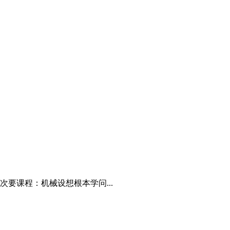
要课程：机械设想根本学问...