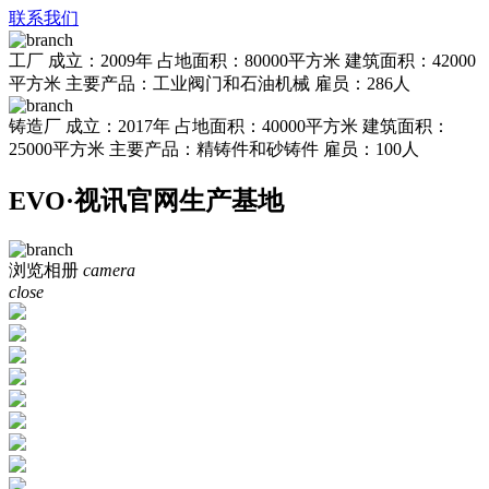
联系我们
工厂
成立：2009年
占地面积：80000平方米
建筑面积：42000
平方米
主要产品：工业阀门和石油机械
雇员：286人
铸造厂
成立：2017年
占地面积：40000平方米
建筑面积：
25000平方米
主要产品：精铸件和砂铸件
雇员：100人
EVO·视讯官网生产基地
浏览相册
camera
close