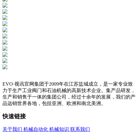
EVO·视讯官网集团于2009年在江苏盐城成立，是一家专业致
力于生产工业阀门和石油机械的高新技术企业。集产品研发，
生产和销售于一体的集团公司，经过十余年的发展，我们的产
品远销世界各地，包括亚洲、欧洲和南北美洲。
快速链接
关于我们
机械自动化
机械知识
联系我们